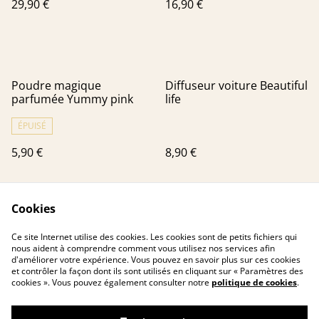
29,90 €
16,90 €
solaire)
Poudre magique
Diffuseur voiture Beautiful
parfumée Yummy pink
life
ÉPUISÉ
5,90 €
8,90 €
Cookies
Ce site Internet utilise des cookies. Les cookies sont de petits fichiers qui
nous aident à comprendre comment vous utilisez nos services afin
d'améliorer votre expérience. Vous pouvez en savoir plus sur ces cookies
et contrôler la façon dont ils sont utilisés en cliquant sur « Paramètres des
cookies ». Vous pouvez également consulter notre
politique de cookies
.
Contactez-nous
Conditions
Politique de
Politique de cookies
confidentialité