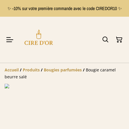
✨ -10% sur votre première commande avec le code CIREDOR10 ✨
Accueil
/
Produits
/
Bougies parfumées
/
Bougie caramel
beurre salé