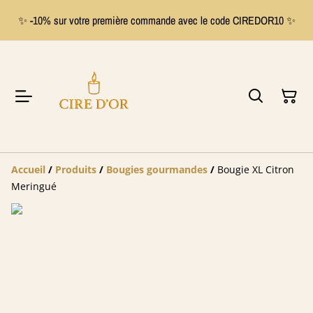
✨ -10% sur votre première commande avec le code CIREDOR10 ✨
Accueil
/
Produits
/
Bougies gourmandes
/
Bougie XL Citron
Meringué