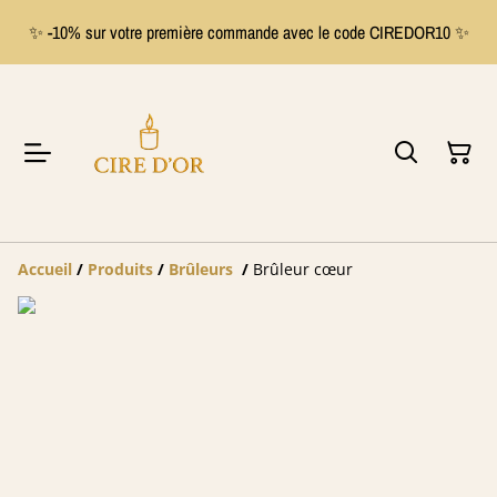
✨ -10% sur votre première commande avec le code CIREDOR10 ✨
Accueil
/
Produits
/
Brûleurs
/
Brûleur cœur