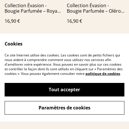
Collection Évasion -
Collection Évasion -
Bougie Parfumée – Royan
Bougie Parfumée – Oléron
(Senteur Bois Flotté)
(Senteur Bois Flotté)
16,90 €
16,90 €
Cookies
Ce site Internet utilise des cookies. Les cookies sont de petits fichiers qui
nous aident à comprendre comment vous utilisez nos services afin
d'améliorer votre expérience. Vous pouvez en savoir plus sur ces cookies
et contrôler la façon dont ils sont utilisés en cliquant sur « Paramètres des
cookies ». Vous pouvez également consulter notre
politique de cookies
.
Contactez-nous
Conditions
Politique de
Politique de cookies
confidentialité
Tout accepter
Paramètres de cookies
©
2026
L’art de parfumer votre intérieur