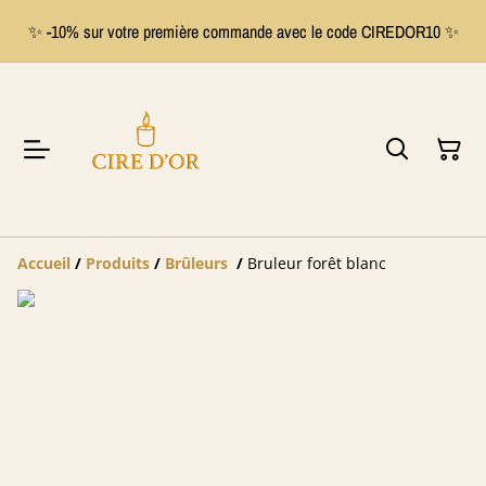
✨ -10% sur votre première commande avec le code CIREDOR10 ✨
Accueil
/
Produits
/
Brûleurs
/
Bruleur forêt blanc