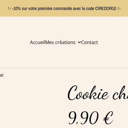
✨ -10% sur votre première commande avec le code CIREDOR10 ✨
Accueil
Mes créations
Contact
at
Cookie ch
9,90 €