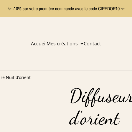
✨ -10% sur votre première commande avec le code CIREDOR10 ✨
Accueil
Mes créations
Contact
ure Nuit d’orient
Diffuseur
d’orient