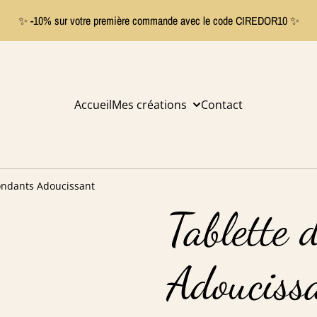
✨ -10% sur votre première commande avec le code CIREDOR10 ✨
Accueil
Mes créations
Contact
ondants Adoucissant
Tablette 
Adouciss