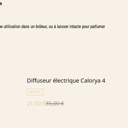
on
 utilisation dans un brûleur, ou à laisser intacte pour parfumer
%
Diffuseur électrique Calorya 4
ÉPUISÉ
21,00 €
35,00 €