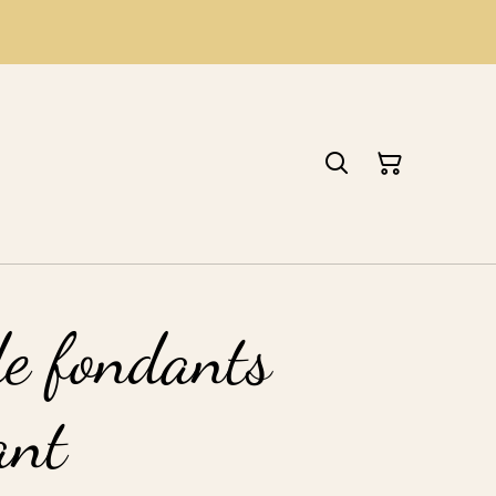
de fondants
ant