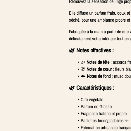
Retrouvez la sensation de linge pro
Elle diffuse un parfum
frais, doux et
séché, pour une ambiance propre et 
Fabriquée à la main à partir de cire
délicatement votre intérieur tout en 
🌿 Notes olfactives :
🌿
Notes de tête
: accords fr
🌸
Notes de cœur
: fleurs bl
☁️
Notes de fond
: musc doux
🌿 Caractéristiques :
Cire végétale
Parfum de Grasse
Fragrance fraîche et propre
Paillettes biodégradables ✨
Fabrication artisanale frança