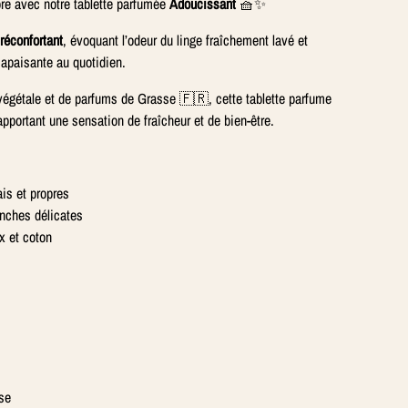
pre avec notre tablette parfumée
Adoucissant
🧺✨
 réconfortant
, évoquant l’odeur du linge fraîchement lavé et
apaisante au quotidien.
 végétale et de parfums de Grasse 🇫🇷, cette tablette parfume
apportant une sensation de fraîcheur et de bien-être.
ais et propres
anches délicates
 et coton
ise