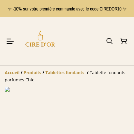
✨ -10% sur votre première commande avec le code CIREDOR10 ✨
Accueil
/
Produits
/
Tablettes fondants
/
Tablette fondants
parfumés Chic