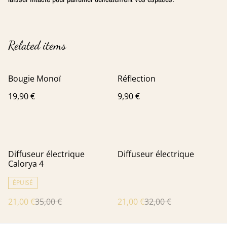
Related items
Bougie Monoï
Réflection
19,90 €
9,90 €
%
%
Diffuseur électrique
Diffuseur électrique
Calorya 4
ÉPUISÉ
21,00 €
35,00 €
21,00 €
32,00 €