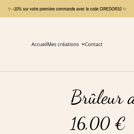
✨ -10% sur votre première commande avec le code CIREDOR10 ✨
Accueil
Mes créations
Contact
Brûleur a
16,00 €