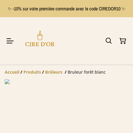
✨ -10% sur votre première commande avec le code CIREDOR10 ✨
Accueil
/
Produits
/
Brûleurs
/
Bruleur forêt blanc