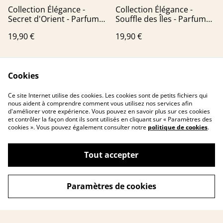
Collection Élégance -
Collection Élégance -
Secret d'Orient - Parfum
Souffle des Îles - Parfum
d'ambiance - Cire d'Or
d'ambiance - Cire d'Or
19,90 €
19,90 €
Premium
Premium
Cookies
Ce site Internet utilise des cookies. Les cookies sont de petits fichiers qui
nous aident à comprendre comment vous utilisez nos services afin
d'améliorer votre expérience. Vous pouvez en savoir plus sur ces cookies
et contrôler la façon dont ils sont utilisés en cliquant sur « Paramètres des
cookies ». Vous pouvez également consulter notre
politique de cookies
.
Contactez-nous
Conditions
Politique de
Politique de cookies
confidentialité
Tout accepter
Paramètres de cookies
©
2026
L’art de parfumer votre intérieur