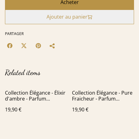
Acheter
Ajouter au panier
PARTAGER
Related items
Collection Élégance - Élixir
Collection Élégance - Pure
d'ambre - Parfum
Fraicheur - Parfum
d'ambiance - Cire d'Or
d'ambiance - Cire d'Or
19,90 €
19,90 €
Premium
Premium