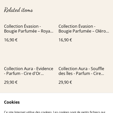
Related items
Collection Évasion -
Collection Évasion -
Bougie Parfumée – Royan
Bougie Parfumée – Oléron
(Senteur Bois Flotté)
(Senteur Bois Flotté)
16,90 €
16,90 €
Collection Aura - Evidence
Collection Aura - Souffle
- Parfum - Cire d'Or
des îles - Parfum - Cire
Premium
d'Or Premium
29,90 €
29,90 €
Cookies
Ce site Internet utilise des cookies. Les cookies sont de petits fichiers qui