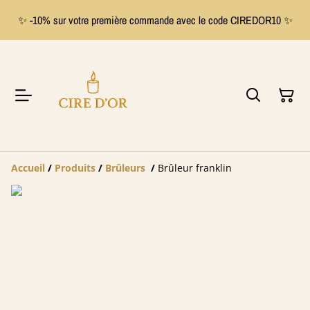
✨ -10% sur votre première commande avec le code CIREDOR10 ✨
Accueil
/
Produits
/
Brûleurs
/
Brûleur franklin