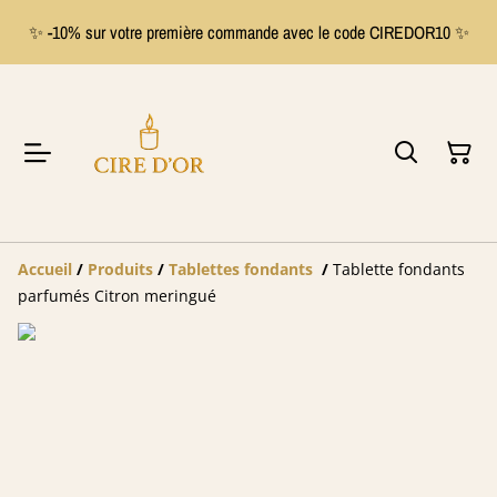
✨ -10% sur votre première commande avec le code CIREDOR10 ✨
Accueil
/
Produits
/
Tablettes fondants
/
Tablette fondants
parfumés Citron meringué