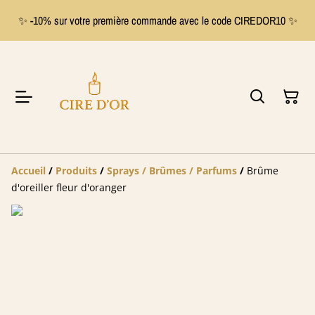
✨ -10% sur votre première commande avec le code CIREDOR10 ✨
Accueil
/
Produits
/
Sprays / Brûmes / Parfums
/
Brûme
d'oreiller fleur d'oranger