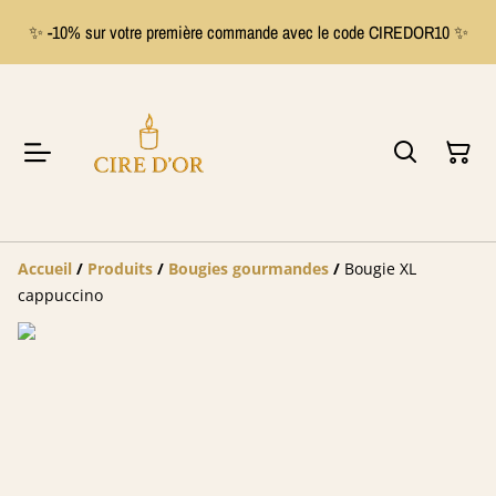
✨ -10% sur votre première commande avec le code CIREDOR10 ✨
Accueil
/
Produits
/
Bougies gourmandes
/
Bougie XL
cappuccino