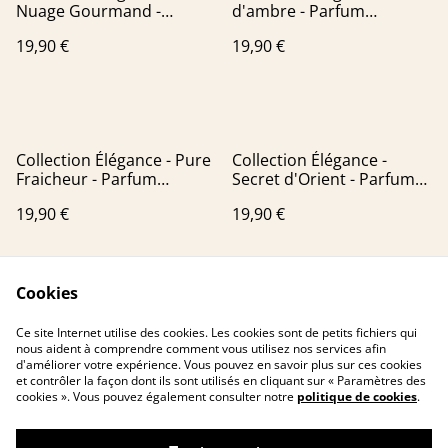
Nuage Gourmand -
d'ambre - Parfum
Parfum d'ambiance - Cire
d'ambiance - Cire d'Or
19,90 €
19,90 €
d'Or Prèmium
Premium
Collection Élégance - Pure
Collection Élégance -
Fraicheur - Parfum
Secret d'Orient - Parfum
d'ambiance - Cire d'Or
d'ambiance - Cire d'Or
19,90 €
19,90 €
Premium
Premium
Cookies
Ce site Internet utilise des cookies. Les cookies sont de petits fichiers qui
nous aident à comprendre comment vous utilisez nos services afin
d'améliorer votre expérience. Vous pouvez en savoir plus sur ces cookies
et contrôler la façon dont ils sont utilisés en cliquant sur « Paramètres des
cookies ». Vous pouvez également consulter notre
politique de cookies
.
Contactez-nous
Conditions
Politique de
Politique de cookies
confidentialité